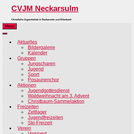
CVJM Neckarsulm
Christliche Jugendarbeit in Neckarsulm und Erlenbach
Menü
Aktuelles
Bildergalerie
Kalender
Gruppen
Jungscharen
Jugend
Sport
Posaunenchor
Aktionen
Jugendgottesdienst
Waldweihnacht am 3. Advent
Christbaum-Sammelaktion
Freizeiten
Zeltlager
Jugendfreizeiten
Ski-Freizeit
Verein
Vorstand