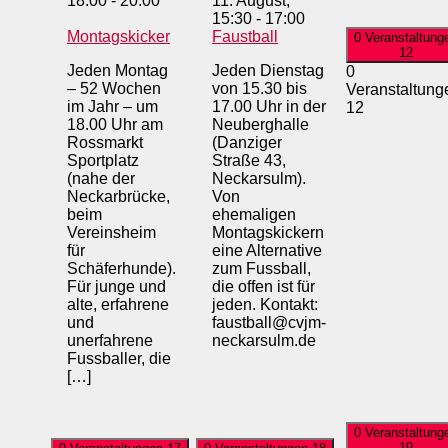
18:00
-
20:00
11. August,
15:30
-
17:00
Montagskicker
Faustball
0 Veranstaltung
12
Jeden Montag
Jeden Dienstag
0
– 52 Wochen
von 15.30 bis
Veranstaltung
im Jahr – um
17.00 Uhr in der
12
18.00 Uhr am
Neuberghalle
Rossmarkt
(Danziger
Sportplatz
Straße 43,
(nahe der
Neckarsulm).
Neckarbrücke,
Von
beim
ehemaligen
Vereinsheim
Montagskickern
für
eine Alternative
Schäferhunde).
zum Fussball,
Für junge und
die offen ist für
alte, erfahrene
jeden. Kontakt:
und
faustball@cvjm-
unerfahrene
neckarsulm.de
Fussballer, die
[…]
0 Veranstaltung
19