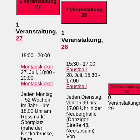
1 Veranstaltung
27
1 Veranstaltung
28
1
Veranstaltung,
1
27
Veranstaltung,
28
18:00
-
20:00
15:30
-
17:00
Montagskicker
Faustball
27. Juli, 18:00
-
28. Juli, 15:30
-
20:00
17:00
Montagskicker
Faustball
0 Veranstaltung
29
Jeden Montag
Jeden Dienstag
0
– 52 Wochen
von 15.30 bis
Veranstaltung
im Jahr – um
17.00 Uhr in der
29
18.00 Uhr am
Neuberghalle
Rossmarkt
(Danziger
Sportplatz
Straße 43,
(nahe der
Neckarsulm).
Neckarbrücke,
Von
beim