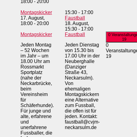
18:00
-
20:00
Montagskicker
15:30
-
17:00
17. August,
Faustball
18:00
-
20:00
18. August,
15:30
-
17:00
Montagskicker
Faustball
0 Veranstaltung
19
Jeden Montag
Jeden Dienstag
0
– 52 Wochen
von 15.30 bis
Veranstaltung
im Jahr – um
17.00 Uhr in der
19
18.00 Uhr am
Neuberghalle
Rossmarkt
(Danziger
Sportplatz
Straße 43,
(nahe der
Neckarsulm).
Neckarbrücke,
Von
beim
ehemaligen
Vereinsheim
Montagskickern
für
eine Alternative
Schäferhunde).
zum Fussball,
Für junge und
die offen ist für
alte, erfahrene
jeden. Kontakt:
und
faustball@cvjm-
unerfahrene
neckarsulm.de
Fussballer, die