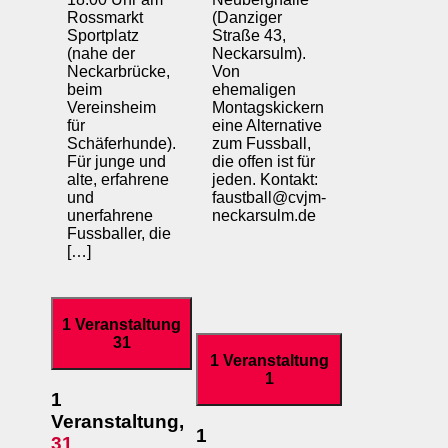
Rossmarkt
(Danziger
Sportplatz
Straße 43,
(nahe der
Neckarsulm).
Neckarbrücke,
Von
beim
ehemaligen
Vereinsheim
Montagskickern
für
eine Alternative
Schäferhunde).
zum Fussball,
Für junge und
die offen ist für
alte, erfahrene
jeden. Kontakt:
und
faustball@cvjm-
unerfahrene
neckarsulm.de
Fussballer, die
[…]
1 Veranstaltung
31
1 Veranstaltung
1
1
Veranstaltung,
1
31