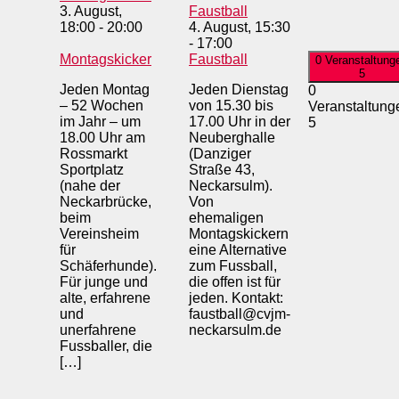
3. August,
Faustball
18:00
-
20:00
4. August, 15:30
-
17:00
Montagskicker
Faustball
0 Veranstaltung
5
Jeden Montag
Jeden Dienstag
0
– 52 Wochen
von 15.30 bis
Veranstaltung
im Jahr – um
17.00 Uhr in der
5
18.00 Uhr am
Neuberghalle
Rossmarkt
(Danziger
Sportplatz
Straße 43,
(nahe der
Neckarsulm).
Neckarbrücke,
Von
beim
ehemaligen
Vereinsheim
Montagskickern
für
eine Alternative
Schäferhunde).
zum Fussball,
Für junge und
die offen ist für
alte, erfahrene
jeden. Kontakt:
und
faustball@cvjm-
unerfahrene
neckarsulm.de
Fussballer, die
[…]