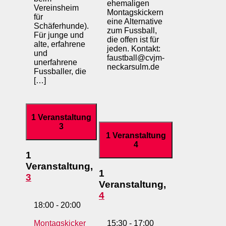
ehemaligen
Vereinsheim
Montagskickern
für
eine Alternative
Schäferhunde).
zum Fussball,
Für junge und
die offen ist für
alte, erfahrene
jeden. Kontakt:
und
faustball@cvjm-
unerfahrene
neckarsulm.de
Fussballer, die
[…]
1 Veranstaltung
3
1 Veranstaltung
4
1
Veranstaltung,
1
3
Veranstaltung,
4
18:00
-
20:00
Montagskicker
15:30
-
17:00