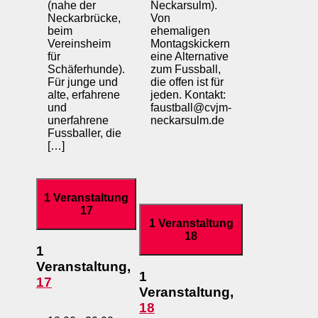
(nahe der
Neckarsulm).
Neckarbrücke,
Von
beim
ehemaligen
Vereinsheim
Montagskickern
für
eine Alternative
Schäferhunde).
zum Fussball,
Für junge und
die offen ist für
alte, erfahrene
jeden. Kontakt:
und
faustball@cvjm-
unerfahrene
neckarsulm.de
Fussballer, die
[…]
1 Veranstaltung
17
1 Veranstaltung
18
1
Veranstaltung,
1
17
Veranstaltung,
18