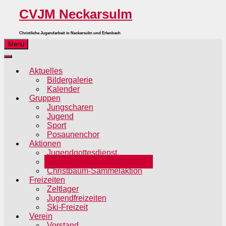
CVJM Neckarsulm
Christliche Jugendarbeit in Neckarsulm und Erlenbach
Menü
Aktuelles
Bildergalerie
Kalender
Gruppen
Jungscharen
Jugend
Sport
Posaunenchor
Aktionen
Jugendgottesdienst
Waldweihnacht am 3. Advent
Christbaum-Sammelaktion
Freizeiten
Zeltlager
Jugendfreizeiten
Ski-Freizeit
Verein
Vorstand