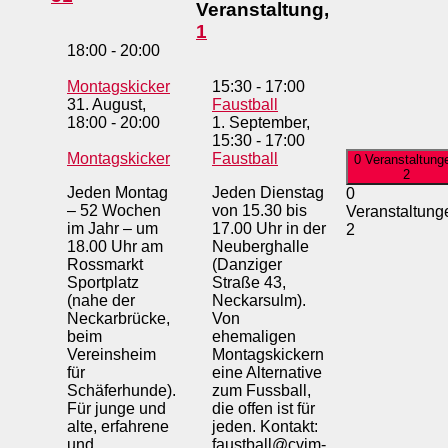
Veranstaltung,
1
18:00
-
20:00
Montagskicker
15:30
-
17:00
31. August,
Faustball
18:00
-
20:00
1. September,
15:30
-
17:00
Montagskicker
Faustball
0 Veranstaltung
2
Jeden Montag
Jeden Dienstag
0
– 52 Wochen
von 15.30 bis
Veranstaltung
im Jahr – um
17.00 Uhr in der
2
18.00 Uhr am
Neuberghalle
Rossmarkt
(Danziger
Sportplatz
Straße 43,
(nahe der
Neckarsulm).
Neckarbrücke,
Von
beim
ehemaligen
Vereinsheim
Montagskickern
für
eine Alternative
Schäferhunde).
zum Fussball,
Für junge und
die offen ist für
alte, erfahrene
jeden. Kontakt:
und
faustball@cvjm-