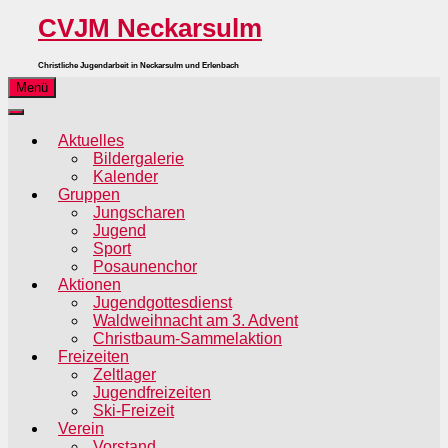
CVJM Neckarsulm
Christliche Jugendarbeit in Neckarsulm und Erlenbach
Menü
Aktuelles
Bildergalerie
Kalender
Gruppen
Jungscharen
Jugend
Sport
Posaunenchor
Aktionen
Jugendgottesdienst
Waldweihnacht am 3. Advent
Christbaum-Sammelaktion
Freizeiten
Zeltlager
Jugendfreizeiten
Ski-Freizeit
Verein
Vorstand