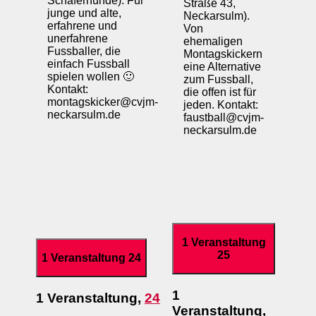
Schäferhunde). Für
Straße 43,
junge und alte,
Neckarsulm).
erfahrene und
Von
unerfahrene
ehemaligen
Fussballer, die
Montagskickern
einfach Fussball
eine Alternative
spielen wollen 🙂
zum Fussball,
Kontakt:
die offen ist für
montagskicker@cvjm-
jeden. Kontakt:
neckarsulm.de
faustball@cvjm-
neckarsulm.de
1 Veranstaltung
25
1 Veranstaltung
24
1
1 Veranstaltung,
24
Veranstaltung,