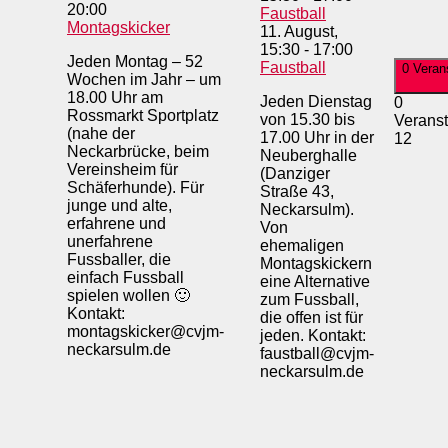
20:00
Faustball
Montagskicker
11. August,
15:30
-
17:00
Jeden Montag – 52
Faustball
0 Veran
Wochen im Jahr – um
18.00 Uhr am
Jeden Dienstag
0
Rossmarkt Sportplatz
von 15.30 bis
Veranst
(nahe der
17.00 Uhr in der
12
Neckarbrücke, beim
Neuberghalle
Vereinsheim für
(Danziger
Schäferhunde). Für
Straße 43,
junge und alte,
Neckarsulm).
erfahrene und
Von
unerfahrene
ehemaligen
Fussballer, die
Montagskickern
einfach Fussball
eine Alternative
spielen wollen 🙂
zum Fussball,
Kontakt:
die offen ist für
montagskicker@cvjm-
jeden. Kontakt:
neckarsulm.de
faustball@cvjm-
neckarsulm.de