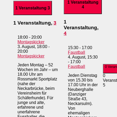
1 Veranstaltung
4
1 Veranstaltung
3
1
1 Veranstaltung,
3
Veranstaltung,
4
18:00
-
20:00
Montagskicker
3. August, 18:00
-
15:30
-
17:00
20:00
Faustball
Montagskicker
4. August, 15:30
-
17:00
Jeden Montag – 52
Faustball
0 Veran
Wochen im Jahr – um
18.00 Uhr am
Jeden Dienstag
0
Rossmarkt Sportplatz
von 15.30 bis
Veranst
(nahe der
17.00 Uhr in der
5
Neckarbrücke, beim
Neuberghalle
Vereinsheim für
(Danziger
Schäferhunde). Für
Straße 43,
junge und alte,
Neckarsulm).
erfahrene und
Von
unerfahrene
ehemaligen
Fussballer, die