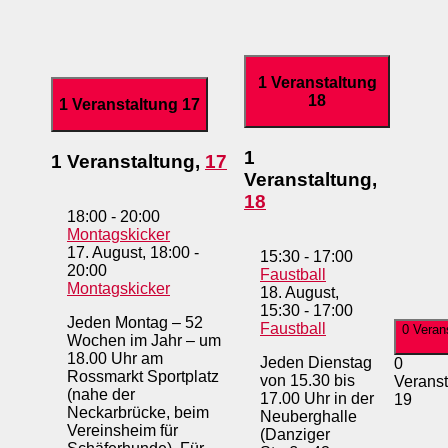
1 Veranstaltung
18
1 Veranstaltung
17
1
1 Veranstaltung,
17
Veranstaltung,
18
18:00
-
20:00
Montagskicker
17. August, 18:00
-
15:30
-
17:00
20:00
Faustball
Montagskicker
18. August,
15:30
-
17:00
Jeden Montag – 52
Faustball
0 Veran
Wochen im Jahr – um
18.00 Uhr am
Jeden Dienstag
0
Rossmarkt Sportplatz
von 15.30 bis
Veranst
(nahe der
17.00 Uhr in der
19
Neckarbrücke, beim
Neuberghalle
Vereinsheim für
(Danziger