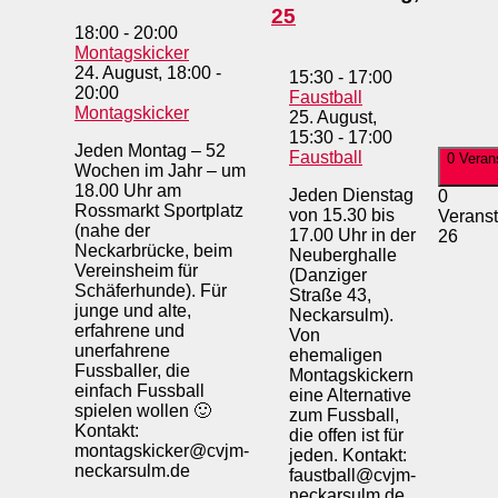
25
18:00
-
20:00
Montagskicker
24. August, 18:00
-
15:30
-
17:00
20:00
Faustball
Montagskicker
25. August,
15:30
-
17:00
Jeden Montag – 52
Faustball
0 Veran
Wochen im Jahr – um
18.00 Uhr am
Jeden Dienstag
0
Rossmarkt Sportplatz
von 15.30 bis
Veranst
(nahe der
17.00 Uhr in der
26
Neckarbrücke, beim
Neuberghalle
Vereinsheim für
(Danziger
Schäferhunde). Für
Straße 43,
junge und alte,
Neckarsulm).
erfahrene und
Von
unerfahrene
ehemaligen
Fussballer, die
Montagskickern
einfach Fussball
eine Alternative
spielen wollen 🙂
zum Fussball,
Kontakt:
die offen ist für
montagskicker@cvjm-
jeden. Kontakt:
neckarsulm.de
faustball@cvjm-
neckarsulm.de