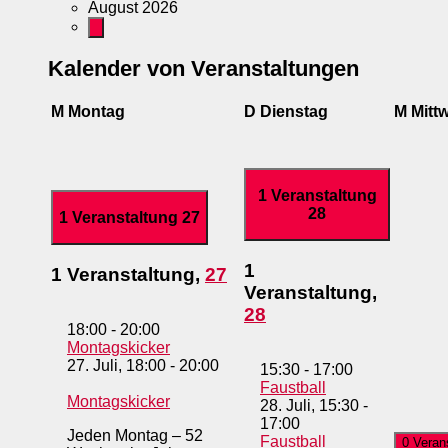
August 2026
Kalender von Veranstaltungen
M
Montag
D
Dienstag
M
Mitt
1 Veranstaltung
28
1 Veranstaltung
27
1
1 Veranstaltung,
27
Veranstaltung,
28
18:00
-
20:00
Montagskicker
27. Juli, 18:00
-
20:00
15:30
-
17:00
Faustball
Montagskicker
28. Juli, 15:30
-
17:00
Jeden Montag – 52
Faustball
0 Veran