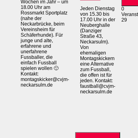
Wochen im Jahr – um
18.00 Uhr am
Jeden Dienstag
0
Rossmarkt Sportplatz
von 15.30 bis
Veranst
(nahe der
17.00 Uhr in der
29
Neckarbrücke, beim
Neuberghalle
Vereinsheim für
(Danziger
Schäferhunde). Für
Straße 43,
junge und alte,
Neckarsulm).
erfahrene und
Von
unerfahrene
ehemaligen
Fussballer, die
Montagskickern
einfach Fussball
eine Alternative
spielen wollen 🙂
zum Fussball,
Kontakt:
die offen ist für
montagskicker@cvjm-
jeden. Kontakt:
neckarsulm.de
faustball@cvjm-
neckarsulm.de