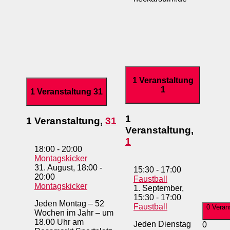
1 Veranstaltung
1
1 Veranstaltung
31
1
1 Veranstaltung,
31
Veranstaltung,
1
18:00
-
20:00
Montagskicker
31. August, 18:00
-
15:30
-
17:00
20:00
Faustball
Montagskicker
1. September,
15:30
-
17:00
Jeden Montag – 52
Faustball
0 Veran
Wochen im Jahr – um
18.00 Uhr am
Jeden Dienstag
0