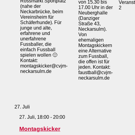
Rossmarkt Sportplatz
von 15.30 bis
Veranst
(nahe der
17.00 Uhr in der
2
Neckarbrücke, beim
Neuberghalle
Vereinsheim für
(Danziger
Schäferhunde). Für
Straße 43,
junge und alte,
Neckarsulm).
erfahrene und
Von
unerfahrene
ehemaligen
Fussballer, die
Montagskickern
einfach Fussball
eine Alternative
spielen wollen 🙂
zum Fussball,
Kontakt:
die offen ist für
montagskicker@cvjm-
jeden. Kontakt:
neckarsulm.de
faustball@cvjm-
neckarsulm.de
27. Juli
27. Juli, 18:00
-
20:00
Montagskicker