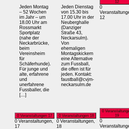
12
Jeden Montag
Jeden Dienstag
0
– 52 Wochen
von 15.30 bis
Veranstaltung
im Jahr – um
17.00 Uhr in der
12
18.00 Uhr am
Neuberghalle
Rossmarkt
(Danziger
Sportplatz
Straße 43,
(nahe der
Neckarsulm).
Neckarbrücke,
Von
beim
ehemaligen
Vereinsheim
Montagskickern
für
eine Alternative
Schäferhunde).
zum Fussball,
Für junge und
die offen ist für
alte, erfahrene
jeden. Kontakt:
und
faustball@cvjm-
unerfahrene
neckarsulm.de
Fussballer, die
[…]
0 Veranstaltung
19
0 Veranstaltungen
17
0 Veranstaltungen
18
0
0 Veranstaltungen,
0 Veranstaltungen,
Veranstaltung
17
18