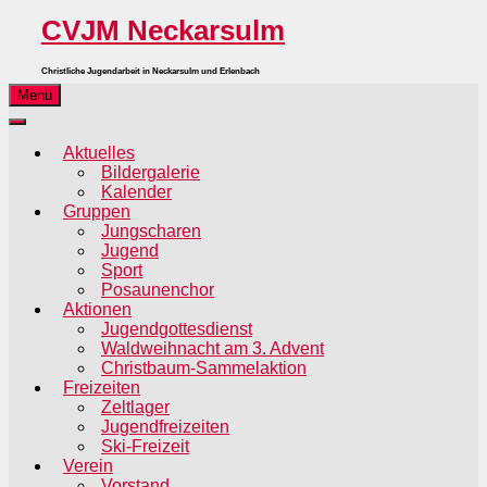
CVJM Neckarsulm
Christliche Jugendarbeit in Neckarsulm und Erlenbach
Menü
Aktuelles
Bildergalerie
Kalender
Gruppen
Jungscharen
Jugend
Sport
Posaunenchor
Aktionen
Jugendgottesdienst
Waldweihnacht am 3. Advent
Christbaum-Sammelaktion
Freizeiten
Zeltlager
Jugendfreizeiten
Ski-Freizeit
Verein
Vorstand