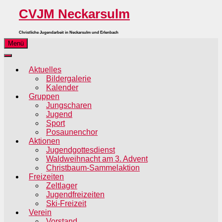
CVJM Neckarsulm
Christliche Jugendarbeit in Neckarsulm und Erlenbach
Menü
Aktuelles
Bildergalerie
Kalender
Gruppen
Jungscharen
Jugend
Sport
Posaunenchor
Aktionen
Jugendgottesdienst
Waldweihnacht am 3. Advent
Christbaum-Sammelaktion
Freizeiten
Zeltlager
Jugendfreizeiten
Ski-Freizeit
Verein
Vorstand