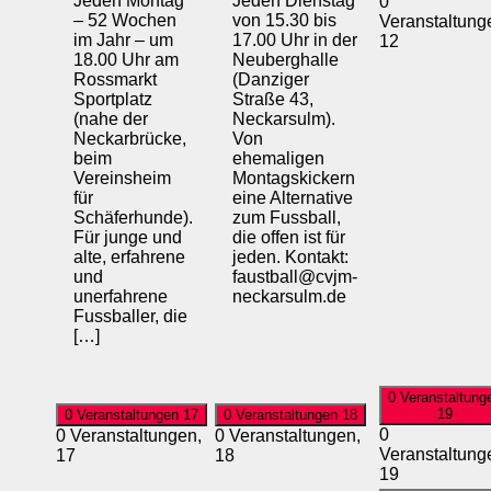
Jeden Montag
Jeden Dienstag
0
– 52 Wochen
von 15.30 bis
Veranstaltung
im Jahr – um
17.00 Uhr in der
12
18.00 Uhr am
Neuberghalle
Rossmarkt
(Danziger
Sportplatz
Straße 43,
(nahe der
Neckarsulm).
Neckarbrücke,
Von
beim
ehemaligen
Vereinsheim
Montagskickern
für
eine Alternative
Schäferhunde).
zum Fussball,
Für junge und
die offen ist für
alte, erfahrene
jeden. Kontakt:
und
faustball@cvjm-
unerfahrene
neckarsulm.de
Fussballer, die
[…]
0 Veranstaltung
19
0 Veranstaltungen
17
0 Veranstaltungen
18
0
0 Veranstaltungen,
0 Veranstaltungen,
Veranstaltung
17
18
19