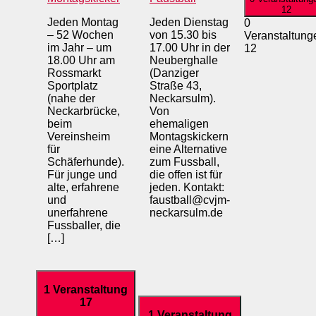
12
Jeden Montag
Jeden Dienstag
0
– 52 Wochen
von 15.30 bis
Veranstaltung
im Jahr – um
17.00 Uhr in der
12
18.00 Uhr am
Neuberghalle
Rossmarkt
(Danziger
Sportplatz
Straße 43,
(nahe der
Neckarsulm).
Neckarbrücke,
Von
beim
ehemaligen
Vereinsheim
Montagskickern
für
eine Alternative
Schäferhunde).
zum Fussball,
Für junge und
die offen ist für
alte, erfahrene
jeden. Kontakt:
und
faustball@cvjm-
unerfahrene
neckarsulm.de
Fussballer, die
[…]
1 Veranstaltung
17
1 Veranstaltung