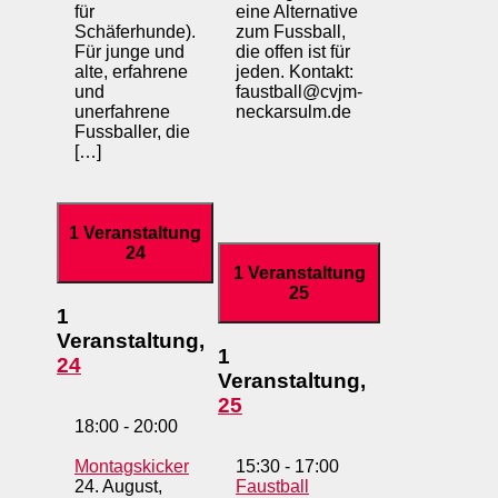
für
eine Alternative
Schäferhunde).
zum Fussball,
Für junge und
die offen ist für
alte, erfahrene
jeden. Kontakt:
und
faustball@cvjm-
unerfahrene
neckarsulm.de
Fussballer, die
[…]
1 Veranstaltung
24
1 Veranstaltung
25
1
Veranstaltung,
1
24
Veranstaltung,
25
18:00
-
20:00
Montagskicker
15:30
-
17:00
24. August,
Faustball