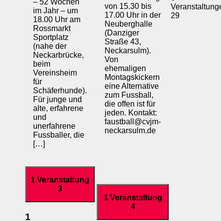
– 52 Wochen
von 15.30 bis
Veranstaltung
im Jahr – um
17.00 Uhr in der
29
18.00 Uhr am
Neuberghalle
Rossmarkt
(Danziger
Sportplatz
Straße 43,
(nahe der
Neckarsulm).
Neckarbrücke,
Von
beim
ehemaligen
Vereinsheim
Montagskickern
für
eine Alternative
Schäferhunde).
zum Fussball,
Für junge und
die offen ist für
alte, erfahrene
jeden. Kontakt:
und
faustball@cvjm-
unerfahrene
neckarsulm.de
Fussballer, die
[…]
1 Veranstaltung
3
1 Veranstaltung
4
1