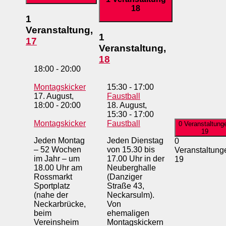
18
1
Veranstaltung,
1
17
Veranstaltung,
18
18:00
-
20:00
Montagskicker
15:30
-
17:00
17. August,
Faustball
18:00
-
20:00
18. August,
15:30
-
17:00
Montagskicker
Faustball
0 Veranstaltung
19
Jeden Montag
Jeden Dienstag
0
– 52 Wochen
von 15.30 bis
Veranstaltung
im Jahr – um
17.00 Uhr in der
19
18.00 Uhr am
Neuberghalle
Rossmarkt
(Danziger
Sportplatz
Straße 43,
(nahe der
Neckarsulm).
Neckarbrücke,
Von
beim
ehemaligen
Vereinsheim
Montagskickern