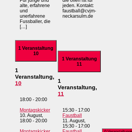
Für junge und
die offen ist für
alte, erfahrene
jeden. Kontakt:
und
faustball@cvjm-
unerfahrene
neckarsulm.de
Fussballer, die
[…]
1 Veranstaltung
10
1 Veranstaltung
11
1
Veranstaltung,
1
10
Veranstaltung,
11
18:00
-
20:00
Montagskicker
15:30
-
17:00
10. August,
Faustball
18:00
-
20:00
11. August,
15:30
-
17:00
Montagskicker
Faustball
0 Veranstaltung