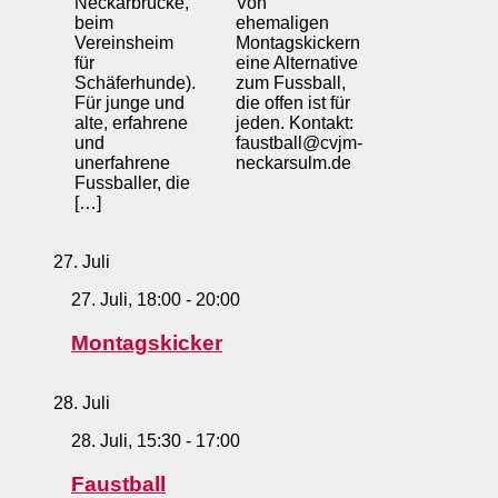
Neckarbrücke,
Von
beim
ehemaligen
Vereinsheim
Montagskickern
für
eine Alternative
Schäferhunde).
zum Fussball,
Für junge und
die offen ist für
alte, erfahrene
jeden. Kontakt:
und
faustball@cvjm-
unerfahrene
neckarsulm.de
Fussballer, die
[…]
27. Juli
27. Juli, 18:00
-
20:00
Montagskicker
28. Juli
28. Juli, 15:30
-
17:00
Faustball