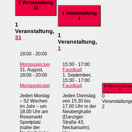
1 Veranstaltung
31
1 Veranstaltung
1
1
Veranstaltung,
1
31
Veranstaltung,
1
18:00
-
20:00
Montagskicker
15:30
-
17:00
31. August,
Faustball
18:00
-
20:00
1. September,
15:30
-
17:00
Montagskicker
Faustball
0 Veranstaltung
2
Jeden Montag
Jeden Dienstag
0
– 52 Wochen
von 15.30 bis
Veranstaltung
im Jahr – um
17.00 Uhr in der
2
18.00 Uhr am
Neuberghalle
Rossmarkt
(Danziger
Sportplatz
Straße 43,
(nahe der
Neckarsulm).