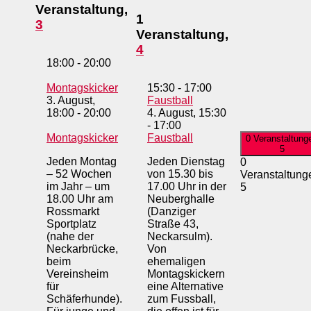
Veranstaltung,
1
3
Veranstaltung,
4
18:00
-
20:00
Montagskicker
15:30
-
17:00
3. August,
Faustball
18:00
-
20:00
4. August, 15:30
-
17:00
Montagskicker
Faustball
0 Veranstaltung
5
Jeden Montag
Jeden Dienstag
0
– 52 Wochen
von 15.30 bis
Veranstaltung
im Jahr – um
17.00 Uhr in der
5
18.00 Uhr am
Neuberghalle
Rossmarkt
(Danziger
Sportplatz
Straße 43,
(nahe der
Neckarsulm).
Neckarbrücke,
Von
beim
ehemaligen
Vereinsheim
Montagskickern
für
eine Alternative
Schäferhunde).
zum Fussball,