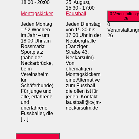
18:00
-
20:00
25. August,
15:30
-
17:00
Montagskicker
Faustball
0 Veranstaltung
26
Jeden Montag
Jeden Dienstag
0
– 52 Wochen
von 15.30 bis
Veranstaltung
im Jahr – um
17.00 Uhr in der
26
18.00 Uhr am
Neuberghalle
Rossmarkt
(Danziger
Sportplatz
Straße 43,
(nahe der
Neckarsulm).
Neckarbrücke,
Von
beim
ehemaligen
Vereinsheim
Montagskickern
für
eine Alternative
Schäferhunde).
zum Fussball,
Für junge und
die offen ist für
alte, erfahrene
jeden. Kontakt:
und
faustball@cvjm-
unerfahrene
neckarsulm.de
Fussballer, die
[…]