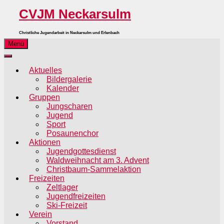
CVJM Neckarsulm
Christliche Jugendarbeit in Neckarsulm und Erlenbach
Menü
Aktuelles
Bildergalerie
Kalender
Gruppen
Jungscharen
Jugend
Sport
Posaunenchor
Aktionen
Jugendgottesdienst
Waldweihnacht am 3. Advent
Christbaum-Sammelaktion
Freizeiten
Zeltlager
Jugendfreizeiten
Ski-Freizeit
Verein
Vorstand