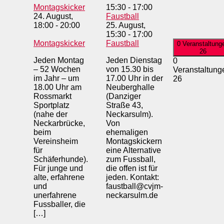
Montagskicker
15:30
-
17:00
24. August,
Faustball
18:00
-
20:00
25. August,
15:30
-
17:00
Montagskicker
Faustball
0 Veranstaltung
26
Jeden Montag
Jeden Dienstag
0
– 52 Wochen
von 15.30 bis
Veranstaltung
im Jahr – um
17.00 Uhr in der
26
18.00 Uhr am
Neuberghalle
Rossmarkt
(Danziger
Sportplatz
Straße 43,
(nahe der
Neckarsulm).
Neckarbrücke,
Von
beim
ehemaligen
Vereinsheim
Montagskickern
für
eine Alternative
Schäferhunde).
zum Fussball,
Für junge und
die offen ist für
alte, erfahrene
jeden. Kontakt:
und
faustball@cvjm-
unerfahrene
neckarsulm.de
Fussballer, die
[…]