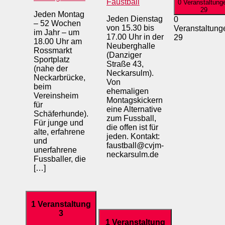
Faustball
0 Veranstaltung
29
Jeden Montag
Jeden Dienstag
0
– 52 Wochen
von 15.30 bis
Veranstaltung
im Jahr – um
17.00 Uhr in der
29
18.00 Uhr am
Neuberghalle
Rossmarkt
(Danziger
Sportplatz
Straße 43,
(nahe der
Neckarsulm).
Neckarbrücke,
Von
beim
ehemaligen
Vereinsheim
Montagskickern
für
eine Alternative
Schäferhunde).
zum Fussball,
Für junge und
die offen ist für
alte, erfahrene
jeden. Kontakt:
und
faustball@cvjm-
unerfahrene
neckarsulm.de
Fussballer, die
[…]
1 Veranstaltung
3
1 Veranstaltung