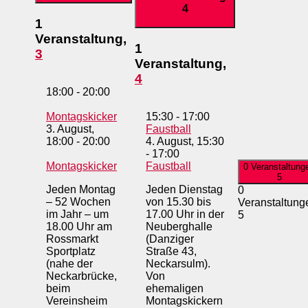
4
1
Veranstaltung,
1
3
Veranstaltung,
4
18:00
-
20:00
Montagskicker
15:30
-
17:00
3. August,
Faustball
18:00
-
20:00
4. August, 15:30
-
17:00
Montagskicker
Faustball
0 Veranstaltung
5
Jeden Montag
Jeden Dienstag
0
– 52 Wochen
von 15.30 bis
Veranstaltung
im Jahr – um
17.00 Uhr in der
5
18.00 Uhr am
Neuberghalle
Rossmarkt
(Danziger
Sportplatz
Straße 43,
(nahe der
Neckarsulm).
Neckarbrücke,
Von
beim
ehemaligen
Vereinsheim
Montagskickern