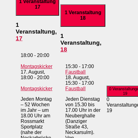
1 Veranstaltung
17
1 Veranstaltung
18
1
Veranstaltung,
1
17
Veranstaltung,
18
18:00
-
20:00
Montagskicker
15:30
-
17:00
17. August,
Faustball
18:00
-
20:00
18. August,
15:30
-
17:00
Montagskicker
Faustball
0 Veranstaltung
19
Jeden Montag
Jeden Dienstag
0
– 52 Wochen
von 15.30 bis
Veranstaltung
im Jahr – um
17.00 Uhr in der
19
18.00 Uhr am
Neuberghalle
Rossmarkt
(Danziger
Sportplatz
Straße 43,
(nahe der
Neckarsulm).
Neckarbrücke,
Von