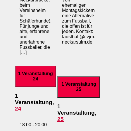
beim
ehemaligen
Vereinsheim
Montagskickern
für
eine Alternative
Schäferhunde).
zum Fussball,
Für junge und
die offen ist für
alte, erfahrene
jeden. Kontakt:
und
faustball@cvjm-
unerfahrene
neckarsulm.de
Fussballer, die
[…]
1 Veranstaltung
24
1 Veranstaltung
25
1
Veranstaltung,
1
24
Veranstaltung,
25
18:00
-
20:00