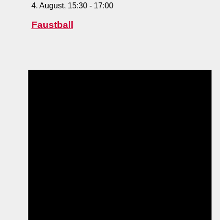
4. August, 15:30
-
17:00
Faustball