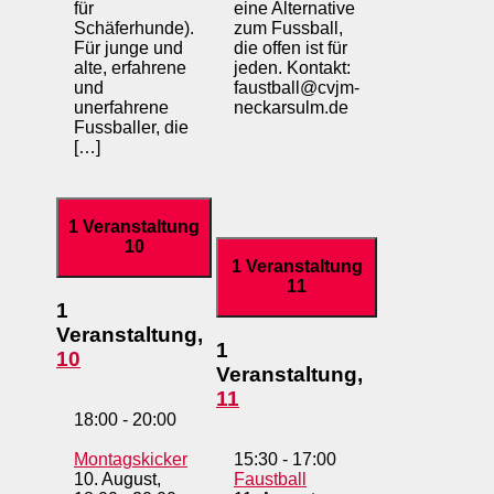
für
eine Alternative
Schäferhunde).
zum Fussball,
Für junge und
die offen ist für
alte, erfahrene
jeden. Kontakt:
und
faustball@cvjm-
unerfahrene
neckarsulm.de
Fussballer, die
[…]
1 Veranstaltung
10
1 Veranstaltung
11
1
Veranstaltung,
1
10
Veranstaltung,
11
18:00
-
20:00
Montagskicker
15:30
-
17:00
10. August,
Faustball