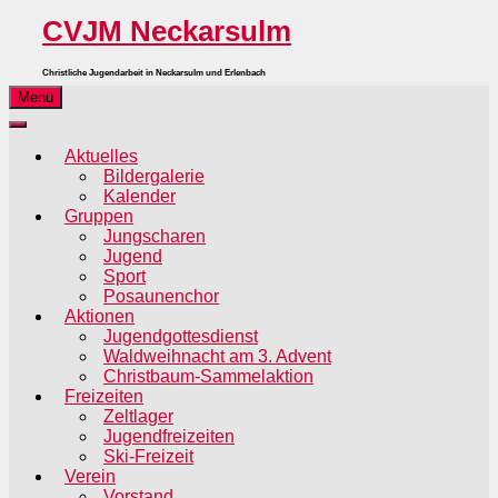
CVJM Neckarsulm
Christliche Jugendarbeit in Neckarsulm und Erlenbach
Menü
Aktuelles
Bildergalerie
Kalender
Gruppen
Jungscharen
Jugend
Sport
Posaunenchor
Aktionen
Jugendgottesdienst
Waldweihnacht am 3. Advent
Christbaum-Sammelaktion
Freizeiten
Zeltlager
Jugendfreizeiten
Ski-Freizeit
Verein
Vorstand