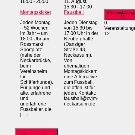
18:00
-
20:00
11. August,
15:30
-
17:00
Montagskicker
Faustball
0 Veranstaltung
12
Jeden Montag
Jeden Dienstag
0
– 52 Wochen
von 15.30 bis
Veranstaltung
im Jahr – um
17.00 Uhr in der
12
18.00 Uhr am
Neuberghalle
Rossmarkt
(Danziger
Sportplatz
Straße 43,
(nahe der
Neckarsulm).
Neckarbrücke,
Von
beim
ehemaligen
Vereinsheim
Montagskickern
für
eine Alternative
Schäferhunde).
zum Fussball,
Für junge und
die offen ist für
alte, erfahrene
jeden. Kontakt:
und
faustball@cvjm-
unerfahrene
neckarsulm.de
Fussballer, die
[…]